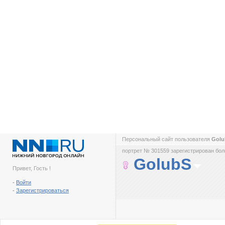
Персональный сайт пользователя
Gol
портрет № 301559 зарегистрирован боле
GolubS
Привет, Гость !
-
Войти
-
Зарегистрироваться