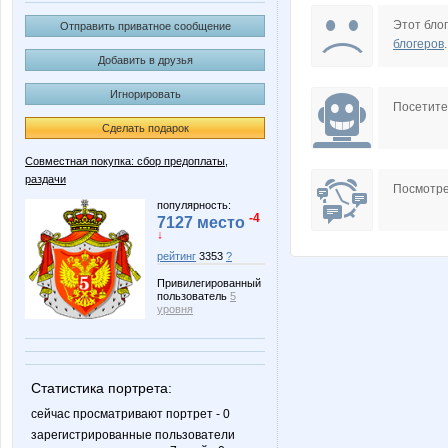
Dream86
Fifo25
Этот блог
Отправить приватное сообщение
блогеров
.
Добавить в друзья
Игнорировать
Korolevishna9841
Kraisvet
Посетит
Сделать подарок
Совместная покупка: сбор предоплаты,
раздачи
Nice-looking
Olushka
Посмотре
популярность:
-4
7127 место
↓
рейтинг
3353
?
Tau
anetta_
Привилегированный
пользователь
5
уровня
lusa
mapiks
Статистика портрета:
сейчас просматривают портрет - 0
зарегистрированные пользователи