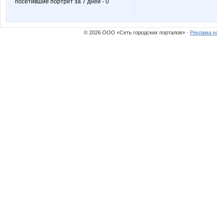
посетившие портрет за 7 дней - 0
комсомолочка
крем
© 2026 ООО «Сеть городских порталов» ·
Реклама н
ДЖИНСА
Елена А
Любовь**
Леди8
РАСПИВ
Сюзанн
Заботливый клининг
ЗлаяЗа