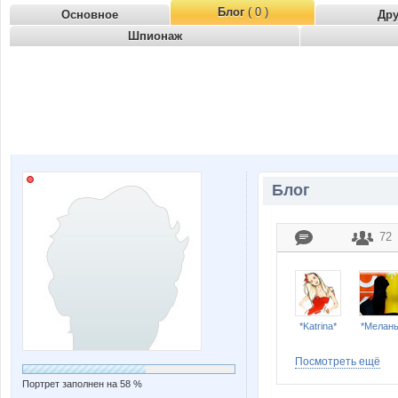
Блог
( 0 )
Основное
Др
Шпионаж
Блог
72
*Katrina*
*Мелан
Посмотреть ещё
Портрет заполнен на 58 %